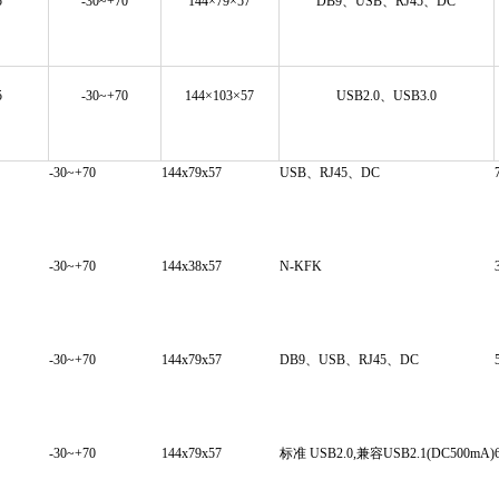
5
-30~+70
144×79×57
DB9、USB、RJ45、DC
5
-30~+70
144×103×57
USB2.0、USB3.0
-30~+70
144x79x57
USB、RJ45、DC
-30~+70
144x38x57
N-KFK
-30~+70
144x79x57
DB9、USB、RJ45、DC
-30~+70
144x79x57
标准 USB2.0,兼容USB2.1(DC500mA)