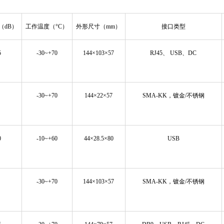
（dB）
工作温度（°C）
外形尺寸（mm）
接口类型
5
-30~+70
144×103×57
RJ45、 USB、DC
-30~+70
144×22×57
SMA-KK，镀金/不锈钢
0
-10~+60
44×28.5×80
USB
-30~+70
144×103×57
SMA-KK，镀金/不锈钢