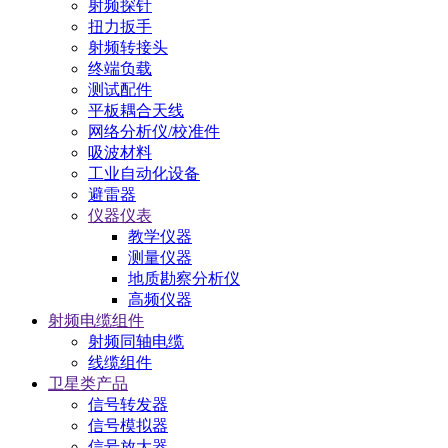
射频探针
扭力扳手
射频转接头
终端负载
测试配件
平板耦合天线
网络分析仪/校准件
吸波材料
工业自动化设备
避雷器
仪器仪表
教学仪器
测量仪器
地质勘察分析仪
高频仪器
射频电缆组件
射频同轴电缆
线缆组件
卫星类产品
信号转发器
信号模拟器
信号放大器