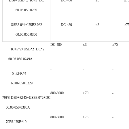
DB9+USB*2+RJ45+DC
DC-480
≤3
≥7
60.06.050.0239
USB3.0*4+USB2.0*2
DC-480
≤3
≥7
60.06.050.0300
DC-480
≤3
≥75
RJ45*2+USB*2+DC*2
60.06.050.0249A
-
-
-
N-KFK*4
60.06.050.0229
800-8000
≥70
-
79PS-DB9+RJ45+USB3.0*2+DC
60.06.050.0386A
800-6000
≥75
-
79PS-USB*10