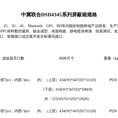
中冀联合DSD4345系列屏蔽箱规格
2G、3G、4G、Bluetooth、G
PS、BD等功能的智能终端产品研发、生
PPC材料数控裁剪、钣金成型、表面电镀、静电喷涂烤漆、组装调试、老
接口、射频接口或定案开发非标通讯接口。
滤波器开口数
内外尺寸
重量（k
部7pcs；内部 3pcs
内：（上层）434(W)*447(D)*311(H)
约50
（下层）434(W)*447(D)*180(H)
外：525(W)*615(D)*526(H)
部7pcs；内部 3pcs
内：（上层）434(W)*447(D)*311(H)
约50