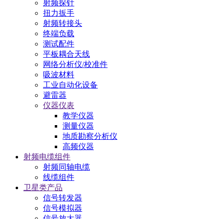
射频探针
扭力扳手
射频转接头
终端负载
测试配件
平板耦合天线
网络分析仪/校准件
吸波材料
工业自动化设备
避雷器
仪器仪表
教学仪器
测量仪器
地质勘察分析仪
高频仪器
射频电缆组件
射频同轴电缆
线缆组件
卫星类产品
信号转发器
信号模拟器
信号放大器