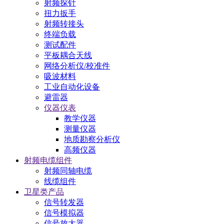
射频探针
扭力扳手
射频转接头
终端负载
测试配件
平板耦合天线
网络分析仪/校准件
吸波材料
工业自动化设备
避雷器
仪器仪表
教学仪器
测量仪器
地质勘察分析仪
高频仪器
射频电缆组件
射频同轴电缆
线缆组件
卫星类产品
信号转发器
信号模拟器
信号放大器