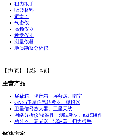
扭力扳手
吸波材料
避雷器
气密仪
高频仪器
教学仪器
测量仪器
地质勘察分析仪
【共0页】【总计 0项】
主营产品
屏蔽箱、隔音箱、屏蔽房、暗室
GNSS卫星信号转发器、模拟器
卫星信号放大器、卫星天线
网络分析仪/校准件、测试耗材、线缆组件
功分器、衰减器、滤波器、扭力扳手
解决方案