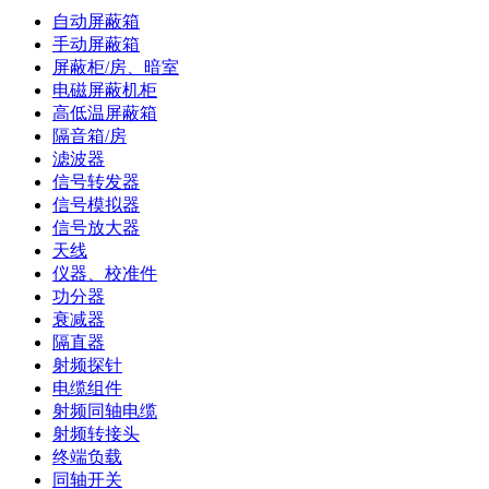
自动屏蔽箱
手动屏蔽箱
屏蔽柜/房、暗室
电磁屏蔽机柜
高低温屏蔽箱
隔音箱/房
滤波器
信号转发器
信号模拟器
信号放大器
天线
仪器、校准件
功分器
衰减器
隔直器
射频探针
电缆组件
射频同轴电缆
射频转接头
终端负载
同轴开关