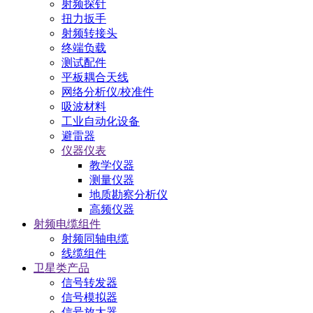
射频探针
扭力扳手
射频转接头
终端负载
测试配件
平板耦合天线
网络分析仪/校准件
吸波材料
工业自动化设备
避雷器
仪器仪表
教学仪器
测量仪器
地质勘察分析仪
高频仪器
射频电缆组件
射频同轴电缆
线缆组件
卫星类产品
信号转发器
信号模拟器
信号放大器