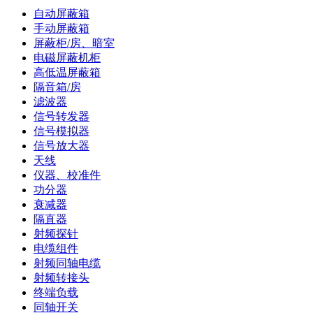
自动屏蔽箱
手动屏蔽箱
屏蔽柜/房、暗室
电磁屏蔽机柜
高低温屏蔽箱
隔音箱/房
滤波器
信号转发器
信号模拟器
信号放大器
天线
仪器、校准件
功分器
衰减器
隔直器
射频探针
电缆组件
射频同轴电缆
射频转接头
终端负载
同轴开关