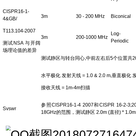
CISPR16-1-
3m
30 - 200 MHz
Biconical
4&GB/
T113.104-2007
Log-
3m
200-1000 MHz
Periodic
测试
NSA
与开阔
场理论值的差异
测试静区与转台同心
,
中前左右后
5
个位置共
2
水平极化 发射天线
= 1.0 & 2.0 m,
垂直极化 
接收天线
= 1m-4m
扫描
参照
CISPR16-1-4 2007
和
CISPR 16-2-3;2
Svswr
18GHz
的范围，测试静区
2.0m (
直径
) * 1.0m